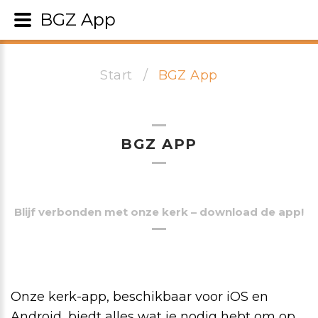
BGZ App
Start
BGZ App
BGZ APP
Blijf verbonden met onze kerk – download de app!
Onze kerk-app, beschikbaar voor iOS en
Android, biedt alles wat je nodig hebt om op