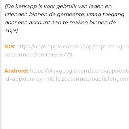
(De kerkapp is voor gebruik van leden en
vrienden binnen de gemeente, vraag toegang
door een account aan te maken binnen de
app!)
iOS
:
https://apps.apple.com/nl/app/baptistenge
zoetermeer/id6474856779
Android:
https://play.google.com/store/apps/det
id=app.donkeymobile.zoetermeerbaptistengem